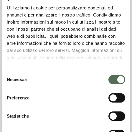
Utilizziamo i cookie per personalizzare contenuti ed
annunci e per analizzare il nostro traffico. Condividiamo
inoltre informazioni sul modo in cui utilizza il nostro sito
con i nostri partner che si occupano di analisi dei dati
web e di pubblicità, i quali potrebbero combinarle con
altre informazioni che ha fornito loro o che hanno raccolto
dal suo utilizzo dei loro servizi. Maggiori informazioni su
quali cookie utilizziamo nella sezione Dettagli. Scopra di
più su chi siamo, come può contattarci e come trattiamo i
dati personali nella nostra Informativa sulla privacy che
Selezione
può trovare nel footer del sito nella sezione "Informativa
Necessari
del
Privacy del sito".
consenso
Preferenze
Cosa portare in camper? La
checklist completa per ogni
Statistiche
viaggio