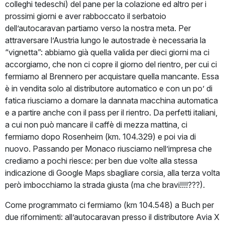
colleghi tedeschi) del pane per la colazione ed altro per i
prossimi giorni e aver rabboccato il serbatoio
dell’autocaravan partiamo verso la nostra meta. Per
attraversare l’Austria lungo le autostrade è necessaria la
“vignetta”: abbiamo già quella valida per dieci giorni ma ci
accorgiamo, che non ci copre il giorno del rientro, per cui ci
fermiamo al Brennero per acquistare quella mancante. Essa
è in vendita solo al distributore automatico e con un po’ di
fatica riusciamo a domare la dannata macchina automatica
e a partire anche con il pass per il rientro. Da perfetti italiani,
a cui non può mancare il caffè di mezza mattina, ci
fermiamo dopo Rosenheim (km. 104.329) e poi via di
nuovo. Passando per Monaco riusciamo nell’impresa che
crediamo a pochi riesce: per ben due volte alla stessa
indicazione di Google Maps sbagliare corsia, alla terza volta
però imbocchiamo la strada giusta (ma che bravi!!!!???).
Come programmato ci fermiamo (km 104.548) a Buch per
due rifornimenti: all’autocaravan presso il distributore Avia X