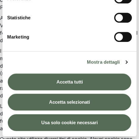
che può trovare nel footer del sito nella sezione "Informativa
Privacy del sito".
Statistiche
Ai sensi dell’articolo 13 del Regolamento (UE) 2016/679
Vittoria Assicurazioni S.p.A. (di seguito “Compagnia”) Le
fornisce le seguenti informazioni relative ai cookie installati sul
Marketing
dominio (di seguito Sito).
I cookie sono stringhe di testo create da un server e
memorizzati sull’hard disk del computer o su qualsiasi
Mostra dettagli
dispositivo utilizzato dall’utente per accedere ad Internet
(smartphone, tablet) per poi essere ritrasmessi ai successivi
accessi ad Internet dell’utente stesso.
I cookie permettono di
Accetta tutti
raccogliere informazioni sulla navigazione effettuata
dall’utente sul sito web.
Accetta selezionati
La legge afferma che possiamo memorizzare i cookie sul suo
dispositivo se sono strettamente necessari per il
funzionamento di questo sito. Per tutti gli altri tipi di cookie
Usa solo cookie necessari
abbiamo bisogno del suo permesso.