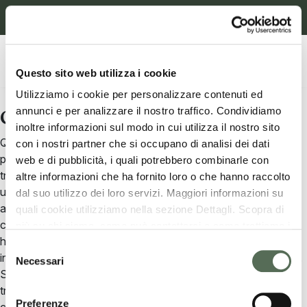
Vai al menu di navigazione
Vai al contenuto principale
Vai al footer
Chi siamo
Contatti
Supporto
Questo sito web utilizza i cookie
Utilizziamo i cookie per personalizzare contenuti ed
annunci e per analizzare il nostro traffico. Condividiamo
Cookie Policy
inoltre informazioni sul modo in cui utilizza il nostro sito
Questo sito web utilizza i cookie. Utilizziamo i cookie per
con i nostri partner che si occupano di analisi dei dati
personalizzare contenuti ed annunci e per analizzare il nostro
web e di pubblicità, i quali potrebbero combinarle con
traffico. Condividiamo inoltre informazioni sul modo in cui
altre informazioni che ha fornito loro o che hanno raccolto
utilizza il nostro sito con i nostri partner che si occupano di
dal suo utilizzo dei loro servizi. Maggiori informazioni su
analisi dei dati web e di pubblicità, i quali potrebbero
quali cookie utilizziamo nella sezione Dettagli. Scopra di
combinarle con altre informazioni che ha fornito loro o che
più su chi siamo, come può contattarci e come trattiamo i
hanno raccolto dal suo utilizzo dei loro servizi. Maggiori
dati personali nella nostra Informativa sulla privacy che
Selezione
informazioni su quali cookie utilizziamo nella sezione Dettagli.
può trovare nel footer del sito nella sezione "Informativa
Necessari
del
Scopra di più su chi siamo, come può contattarci e come
Privacy del sito".
consenso
trattiamo i dati personali nella nostra Informativa sulla privacy
Preferenze