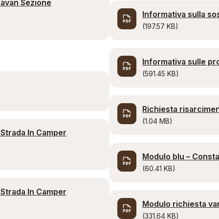
ravan Sezione
Informativa sulla sos
(197.57 KB)
Informativa sulle pr
(591.45 KB)
Richiesta risarcime
(1.04 MB)
 Strada In Camper
Modulo blu – Const
(60.41 KB)
 Strada In Camper
Modulo richiesta va
(331.64 KB)