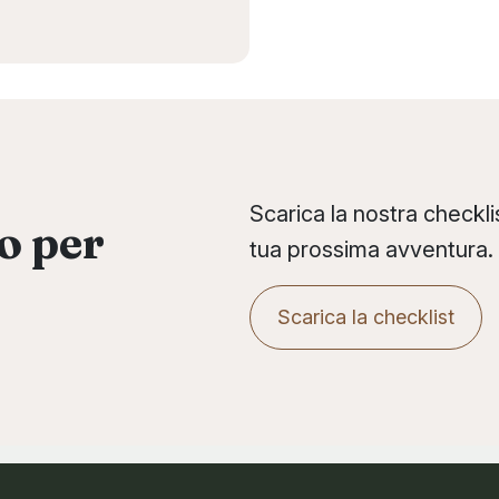
Scarica la nostra checklis
o per
tua prossima avventura.
Scarica la checklist