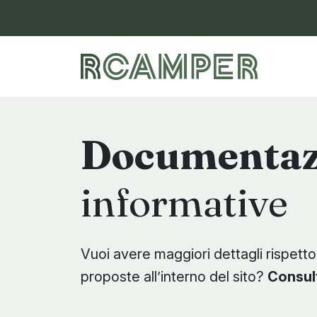
Vai al menu di navigazione
Vai al contenuto principale
Vai al footer
Documentaz
informative
Vuoi avere maggiori dettagli rispetto
proposte all’interno del sito?
Consul