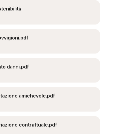
tenibilità
ovvigioni.pdf
nto danni.pdf
atazione amichevole.pdf
riazione contrattuale.pdf