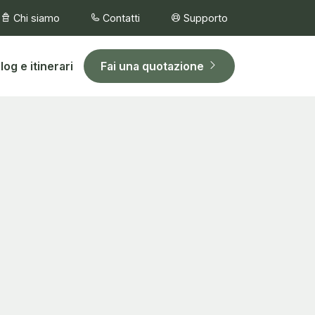
Chi siamo
Contatti
Supporto
log e itinerari
Fai una quotazione