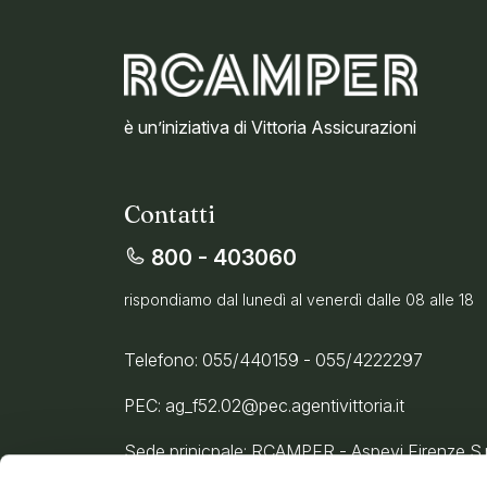
è un’iniziativa di Vittoria Assicurazioni
Contatti
800 - 403060
rispondiamo dal lunedì al venerdì dalle 08 alle 18
Telefono: 055/440159 - 055/4222297
PEC: ag_f52.02@pec.agentivittoria.it
Sede prinicpale: RCAMPER - Aspevi Firenze S.r.l
Assicurazioni S.p.A.