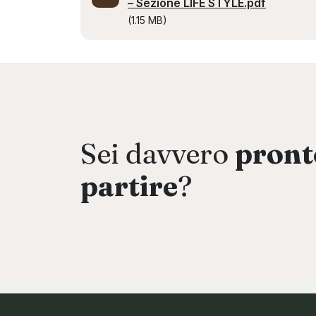
– Sezione LIFE STYLE.pdf
(1.15 MB)
Sei davvero
pront
partire
?